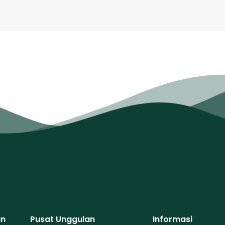
an
Pusat Unggulan
Informasi