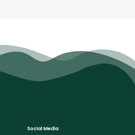
Social Media