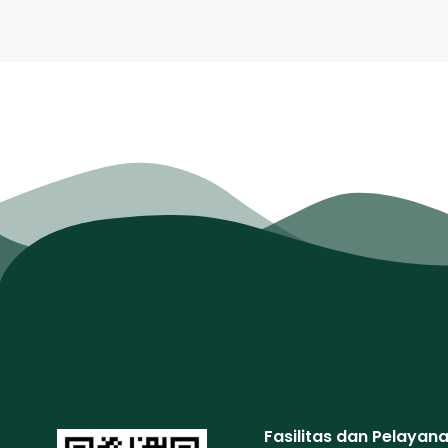
Fasilitas dan Pelayan