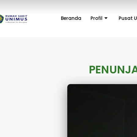
Beranda
Profil
Pusat 
PENUNJA