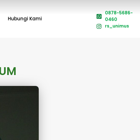
0878-5686-
Hubungi Kami
0460
rs_unimus
IUM