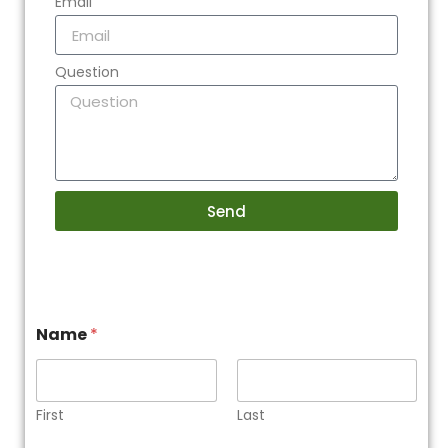
Email
Question
Send
Name
*
First
Last